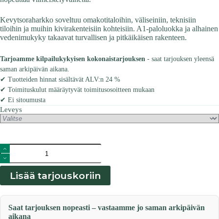
Kevytsoraharkko soveltuu omakotitaloihin, väliseiniin, teknisiin
tiloihin ja muihin kivirakenteisiin kohteisiin. A1-paloluokka ja alhainen
vedenimukyky takaavat turvallisen ja pitkäikäisen rakenteen.
Tarjoamme kilpailukykyisen kokonaistarjouksen
- saat tarjouksen yleensä
saman arkipäivän aikana.
✔ Tuotteiden hinnat sisältävät ALV:n 24 %
✔ Toimituskulut määräytyvät toimitusosoitteen mukaan
✔ Ei sitoumusta
Leveys
Leca
kevytbetoniharkko
3MPA
määrä
Lisää tarjouskoriin
Saat tarjouksen nopeasti – vastaamme jo saman arkipäivän
aikana