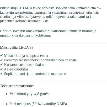
Puristuslujuus 3 MPa tekee harkosta sopivan sekä kantaviin että ei-
kantaviin rakenteisiin. Tasainen ja yhtenäinen seinäpinta vähentää
tasoitus- ja viimeistelytarvetta, mikä nopeuttaa rakentamista ja
pienentää kokonaiskustannuksia.
Harkko soveltuu omakotitaloihin, väliseiniin, teknisiin tiloihin ja
muihin kivirakenteisiin kohteisiin.
Miksi valita LECA 3?
✔ Mittatarkka ja helppo asentaa
✔ Pienempi laastimenekki ponttirakenteen ansiosta
✔ Kustannustehokas ratkaisu
✔ A1-paloluokitus
✔ Sopii ammatti- ja omatoimirakentamiseen
Tekniset ominaisuudet
Vedenimukyky: 4,8 g/m²s
Puristuslujuus (50 % kvantiili): 3 MPa