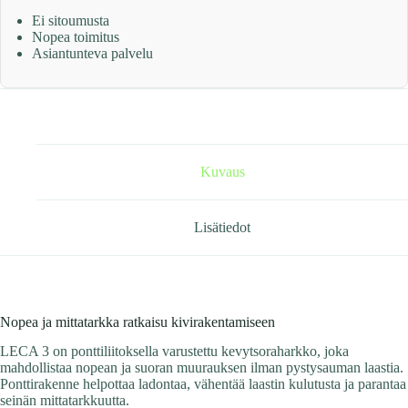
Ei sitoumusta
Nopea toimitus
Asiantunteva palvelu
Kuvaus
Lisätiedot
Nopea ja mittatarkka ratkaisu kivirakentamiseen
LECA 3 on ponttiliitoksella varustettu kevyt­soraharkko, joka
mahdollistaa nopean ja suoran muurauksen ilman pystysauman laastia.
Ponttirakenne helpottaa ladontaa, vähentää laastin kulutusta ja parantaa
seinän mittatarkkuutta.