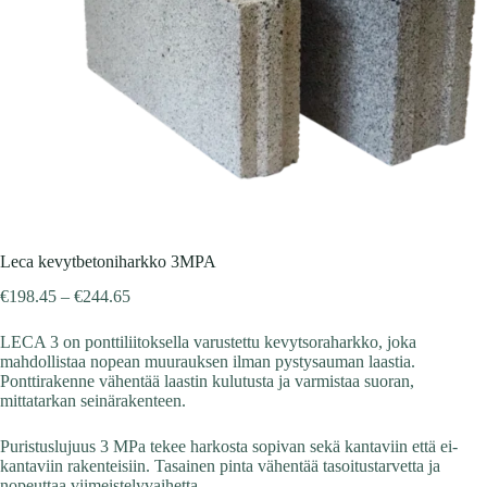
Leca kevytbetoniharkko 3MPA
Hintaluokka:
€
198.45
–
€
244.65
€198.45
-
LECA 3 on ponttiliitoksella varustettu kevyt­soraharkko, joka
€244.65
mahdollistaa nopean muurauksen ilman pystysauman laastia.
Ponttirakenne vähentää laastin kulutusta ja varmistaa suoran,
mittatarkan seinärakenteen.
Puristuslujuus 3 MPa tekee harkosta sopivan sekä kantaviin että ei-
kantaviin rakenteisiin. Tasainen pinta vähentää tasoitustarvetta ja
nopeuttaa viimeistelyvaihetta.