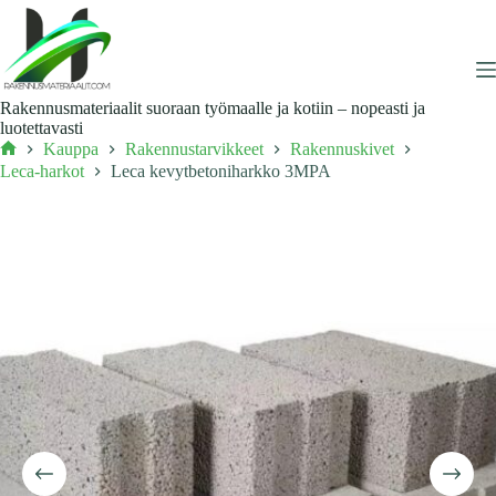
Skip
to
content
Rakennusmateriaalit suoraan työmaalle ja kotiin – nopeasti ja
luotettavasti
Kauppa
Rakennustarvikkeet
Rakennuskivet
Etusivu
Leca-harkot
Leca kevytbetoniharkko 3MPA