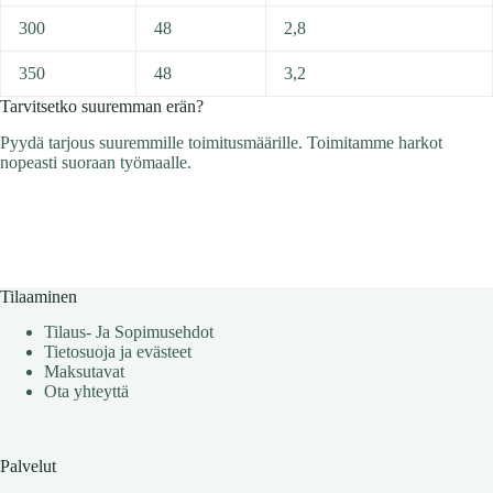
300
48
2,8
350
48
3,2
Tarvitsetko suuremman erän?
Pyydä tarjous suuremmille toimitusmäärille. Toimitamme harkot
nopeasti suoraan työmaalle.
Tilaaminen
Tilaus- Ja Sopimusehdot
Tietosuoja ja evästeet
Maksutavat
Ota yhteyttä
Palvelut