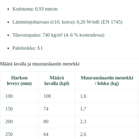
Kutistuma: 0,93 mm/m
Lämmönjohtavuus (λ10, kuiva): 0,20 W/mK (EN 1745)
Tilavuuspaino: 740 kg/m³ (4–6 % kosteudessa)
Paloluokka: A1
Määrä lavalla ja muurauslaastin menekki
Harkon
Määrä
Muurauslaastin menekki
leveys (mm)
lavalla (kpl)
/ lohko (kg)
100
108
1,6
150
74
1,7
200
80
2,3
250
64
2,6