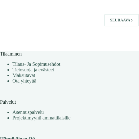
useampi
muunnelma.
Voit
tehdä
SEURAAVA
valinnat
tuotteen
sivulla.
Tilaaminen
Tilaus- Ja Sopimusehdot
Tietosuoja ja evästeet
Maksutavat
Ota yhteyttä
Palvelut
Asennuspalvelu
Projektimyynti ammattilaisille
Hännikäinen Oü