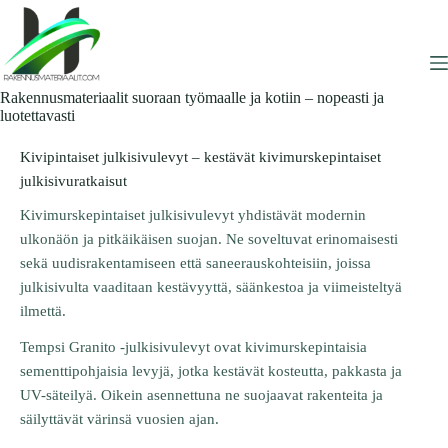
Skip
to
content
Rakennusmateriaalit suoraan työmaalle ja kotiin – nopeasti ja
luotettavasti
Kivipintaiset julkisivulevyt – kestävät kivimurskepintaiset
julkisivuratkaisut
Kivimurskepintaiset julkisivulevyt yhdistävät modernin
ulkonäön ja pitkäikäisen suojan. Ne soveltuvat erinomaisesti
sekä uudisrakentamiseen että saneerauskohteisiin, joissa
julkisivulta vaaditaan kestävyyttä, säänkestoa ja viimeisteltyä
ilmettä.
Tempsi Granito -julkisivulevyt ovat kivimurskepintaisia
sementtipohjaisia levyjä, jotka kestävät kosteutta, pakkasta ja
UV-säteilyä. Oikein asennettuna ne suojaavat rakenteita ja
säilyttävät värinsä vuosien ajan.