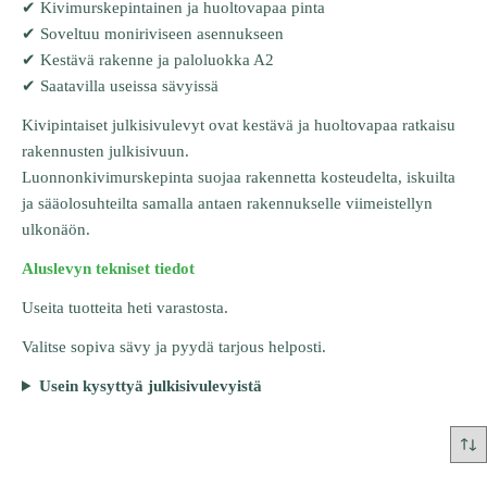
✔ Kivimurskepintainen ja huoltovapaa pinta
✔ Soveltuu moniriviseen asennukseen
✔ Kestävä rakenne ja paloluokka A2
✔ Saatavilla useissa sävyissä
Kivipintaiset julkisivulevyt ovat kestävä ja huoltovapaa ratkaisu
rakennusten julkisivuun.
Luonnonkivimurskepinta suojaa rakennetta kosteudelta, iskuilta
ja sääolosuhteilta samalla antaen rakennukselle viimeistellyn
ulkonäön.
Aluslevyn tekniset tiedot
Useita tuotteita heti varastosta.
Valitse sopiva sävy ja pyydä tarjous helposti.
Usein kysyttyä julkisivulevyistä