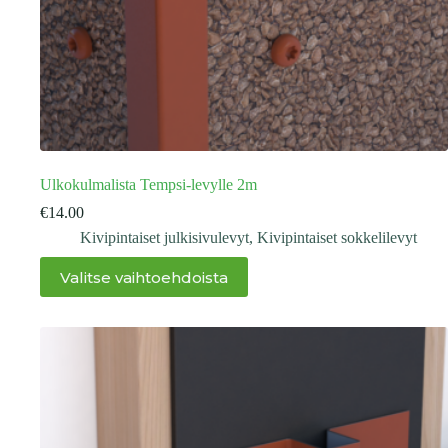
Ulkokulmalista Tempsi-levylle 2m
€
14.00
Kivipintaiset julkisivulevyt
,
Kivipintaiset sokkelilevyt
Tällä
Valitse vaihtoehdoista
tuotteella
on
useampi
muunnelma.
Voit
tehdä
valinnat
tuotteen
sivulla.