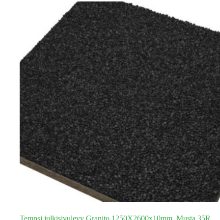
Tempsi julkisivulevy Granito 1250X2600x10mm, Musta 35R