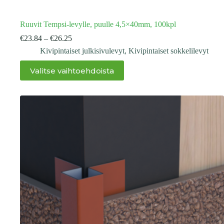
Ruuvit Tempsi-levylle, puulle 4,5×40mm, 100kpl
Hintaluokka:
€
23.84
–
€
26.25
€23.84
Kivipintaiset julkisivulevyt
,
Kivipintaiset sokkelilevyt
-
Tällä
€26.25
Valitse vaihtoehdoista
tuotteella
on
useampi
muunnelma.
Voit
tehdä
valinnat
tuotteen
sivulla.