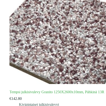
Tempsi julkisivulevy Granito 1250X2600x10mm, Pähkinä 13R
€
142.80
Kivipintaiset julkisivulevyt