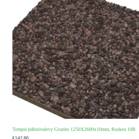
Tempsi julkisivulevy Granito 1250X2600x10mm, Ruskea 10R
€
142.80