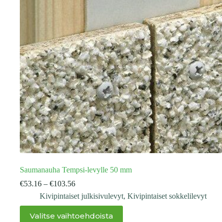
Saumanauha Tempsi-levylle 50 mm
Hintaluokka:
€
53.16
–
€
103.56
€53.16
Kivipintaiset julkisivulevyt
,
Kivipintaiset sokkelilevyt
-
Tällä
€103.56
Valitse vaihtoehdoista
tuotteella