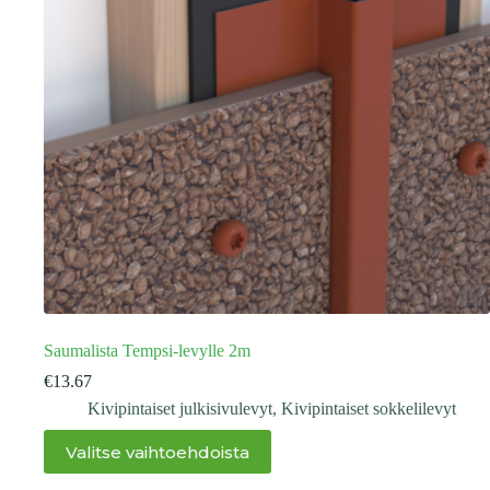
Saumalista Tempsi-levylle 2m
€
13.67
Kivipintaiset julkisivulevyt
,
Kivipintaiset sokkelilevyt
Tällä
Valitse vaihtoehdoista
tuotteella
on